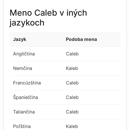
Meno Caleb v iných
jazykoch
Jazyk
Podoba mena
Angličtina
Caleb
Nemčina
Kaleb
Francúzština
Caleb
Španielčina
Caleb
Taliančina
Caleb
Poľština
Kaleb