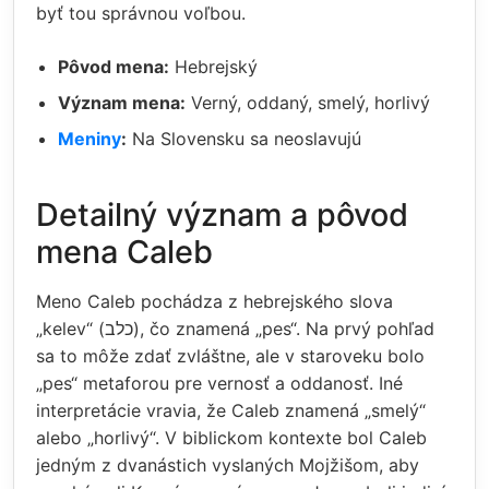
byť tou správnou voľbou.
Pôvod mena:
Hebrejský
Význam mena:
Verný, oddaný, smelý, horlivý
Meniny
:
Na Slovensku sa neoslavujú
Detailný význam a pôvod
mena Caleb
Meno Caleb pochádza z hebrejského slova
„kelev“ (כלב), čo znamená „pes“. Na prvý pohľad
sa to môže zdať zvláštne, ale v staroveku bolo
„pes“ metaforou pre vernosť a oddanosť. Iné
interpretácie vravia, že Caleb znamená „smelý“
alebo „horlivý“. V biblickom kontexte bol Caleb
jedným z dvanástich vyslaných Mojžišom, aby