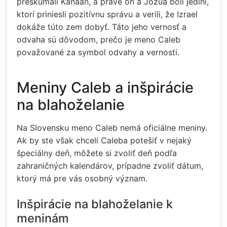
preskúmali Kanaán, a práve on a Jozua boli jediní,
ktorí priniesli pozitívnu správu a verili, že Izrael
dokáže túto zem dobyť. Táto jeho vernosť a
odvaha sú dôvodom, prečo je meno Caleb
považované za symbol odvahy a vernosti.
Meniny Caleb a inšpirácie
na blahoželanie
Na Slovensku meno Caleb nemá oficiálne meniny.
Ak by ste však chceli Caleba potešiť v nejaký
špeciálny deň, môžete si zvoliť deň podľa
zahraničných kalendárov, prípadne zvoliť dátum,
ktorý má pre vás osobný význam.
Inšpirácie na blahoželanie k
meninám