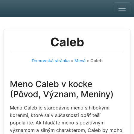
Skip to main content
Caleb
Domovská stránka
»
Mená
»
Caleb
Meno Caleb v kocke
(Pôvod, Význam, Meniny)
Meno Caleb je starodávne meno s hlbokými
koreňmi, ktoré sa v súčasnosti opäť teší
popularite. Ak hľadáte meno s pozitívnym
významom a silným charakterom, Caleb by mohol