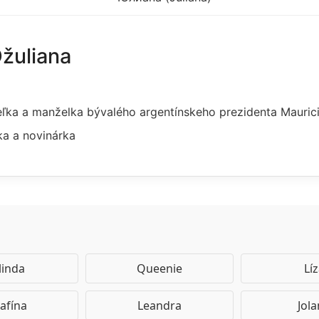
Džuliana
eľka a manželka bývalého argentínskeho prezidenta Mauric
ka a novinárka
linda
Queenie
Lí
afína
Leandra
Jol