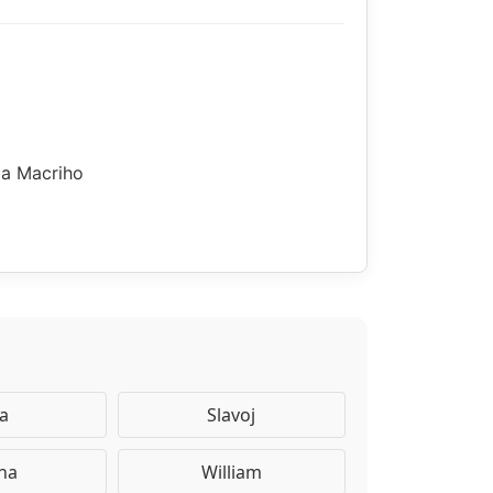
ia Macriho
za
Slavoj
ana
William