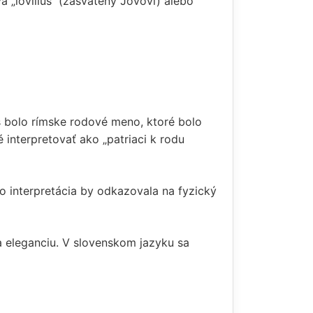
„iovilius“ (zasvätený Jovovi) alebo
s bolo rímske rodové meno, ktoré bolo
 interpretovať ako „patriaci k rodu
o interpretácia by odkazovala na fyzický
a eleganciu. V slovenskom jazyku sa