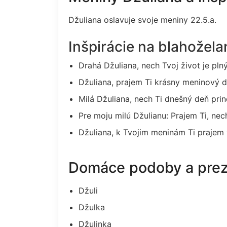
Džuliana oslavuje svoje meniny 22.5.a.
Inšpirácie na blahožel
Drahá Džuliana, nech Tvoj život je pln
Džuliana, prajem Ti krásny meninový de
Milá Džuliana, nech Ti dnešný deň prin
Pre moju milú Džulianu: Prajem Ti, nec
Džuliana, k Tvojim meninám Ti prajem v
Domáce podoby a pre
Džuli
Džulka
Džulinka