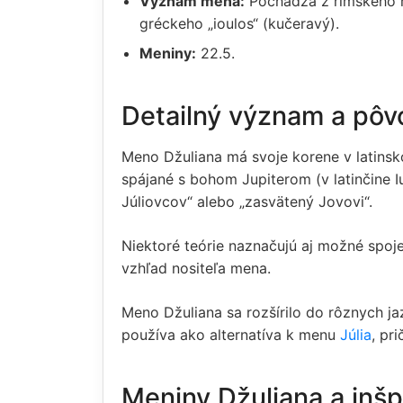
Význam mena:
Pochádza z rímskeho r
gréckeho „ioulos“ (kučeravý).
Meniny:
22.5.
Detailný význam a pô
Meno Džuliana má svoje korene v latinsk
spájané s bohom Jupiterom (v latinčine I
Júliovcov“ alebo „zasvätený Jovovi“.
Niektoré teórie naznačujú aj možné spoje
vzhľad nositeľa mena.
Meno Džuliana sa rozšírilo do rôznych j
používa ako alternatíva k menu
Júlia
, pr
Meniny Džuliana a inš