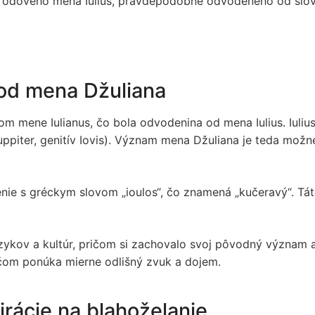
odového mena Iulius, pravdepodobne odvodeného od slova 
vod mena Džuliana
om mene Iulianus, čo bola odvodenina od mena Iulius. Iuliu
uppiter, genitív Iovis). Význam mena Džuliana je teda možné
nie s gréckym slovom „ioulos“, čo znamená „kučeravý“. Tát
azykov a kultúr, pričom si zachovalo svoj pôvodný význam 
ičom ponúka mierne odlišný zvuk a dojem.
pirácie na blahoželanie