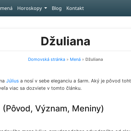
 mená
Horoskopy
Blog
Kontakt
Džuliana
Domovská stránka
»
Mená
»
Džuliana
ena
Július
a nosí v sebe eleganciu a šarm. Aký je pôvod to
veľa viac sa dozviete v tomto článku.
e (Pôvod, Význam, Meniny)