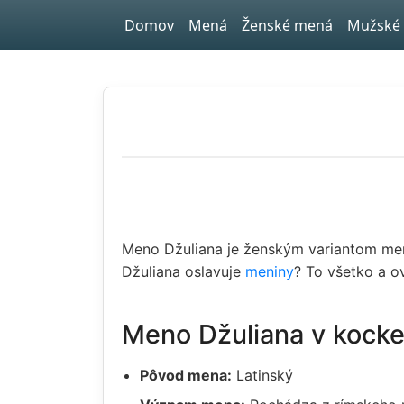
Skip to main content
Domov
Mená
Ženské mená
Mužské
Meno Džuliana je ženským variantom m
Džuliana oslavuje
meniny
? To všetko a o
Meno Džuliana v kock
Pôvod mena:
Latinský