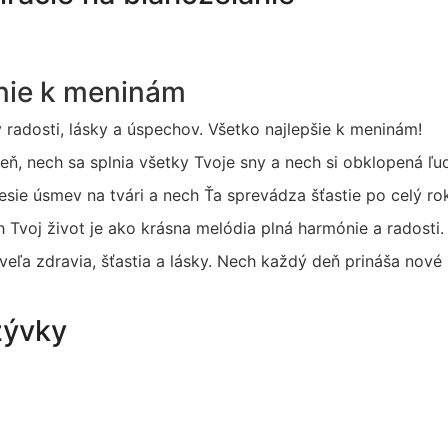
anie k meninám
ý radosti, lásky a úspechov. Všetko najlepšie k meninám!
ň, nech sa splnia všetky Tvoje sny a nech si obklopená ľuď
esie úsmev na tvári a nech Ťa sprevádza šťastie po celý ro
h Tvoj život je ako krásna melódia plná harmónie a radosti.
eľa zdravia, šťastia a lásky. Nech každý deň prináša nové p
zývky