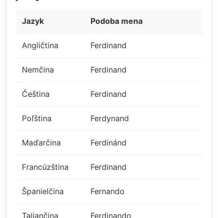
Jazyk
Podoba mena
Angličtina
Ferdinand
Nemčina
Ferdinand
Čeština
Ferdinand
Poľština
Ferdynand
Maďarčina
Ferdinánd
Francúzština
Ferdinand
Španielčina
Fernando
Taliančina
Ferdinando