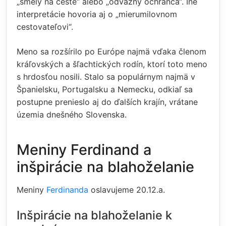
„smelý na ceste“ alebo „odvážny ochranca“. Iné
interpretácie hovoria aj o „mierumilovnom
cestovateľovi“.
Meno sa rozšírilo po Európe najmä vďaka členom
kráľovských a šľachtických rodín, ktorí toto meno
s hrdosťou nosili. Stalo sa populárnym najmä v
Španielsku, Portugalsku a Nemecku, odkiaľ sa
postupne prenieslo aj do ďalších krajín, vrátane
územia dnešného Slovenska.
Meniny Ferdinand a
inšpirácie na blahoželanie
Meniny
Ferdinanda
oslavujeme 20.12.a.
Inšpirácie na blahoželanie k