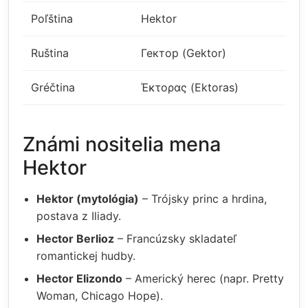
Poľština
Hektor
Ruština
Гектор (Gektor)
Gréčtina
Έκτορας (Ektoras)
Známi nositelia mena
Hektor
Hektor (mytológia)
– Trójsky princ a hrdina,
postava z Iliady.
Hector Berlioz
– Francúzsky skladateľ
romantickej hudby.
Hector Elizondo
– Americký herec (napr. Pretty
Woman, Chicago Hope).