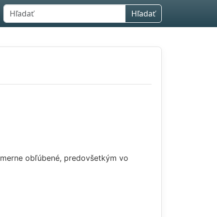
Hľadať
omerne obľúbené, predovšetkým vo