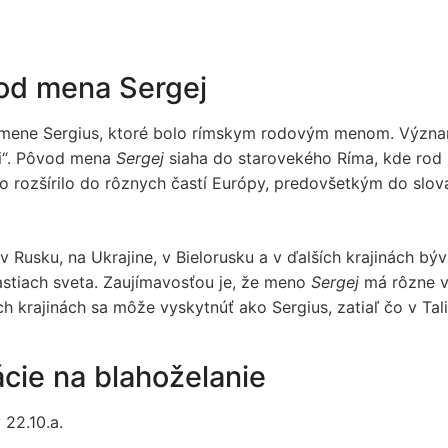
vod mena Sergej
mene Sergius, ktoré bolo rímskym rodovým menom. Význam
úži“. Pôvod mena
Sergej
siaha do starovekého Ríma, kde rod
 rozšírilo do rôznych častí Európy, predovšetkým do slova
 Rusku, na Ukrajine, v Bielorusku a v ďalších krajinách b
stiach sveta. Zaujímavosťou je, že meno
Sergej
má rôzne va
ich krajinách sa môže vyskytnúť ako Sergius, zatiaľ čo v Tali
rácie na blahoželanie
22.10.a.