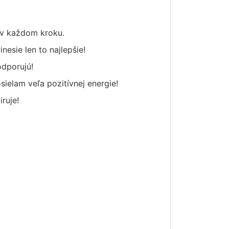
y v každom kroku.
esie len to najlepšie!
odporujú!
ielam veľa pozitívnej energie!
iruje!