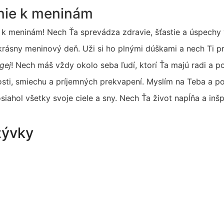
anie k meninám
ie k meninám! Nech Ťa sprevádza zdravie, šťastie a úspech
rásny meninový deň. Uži si ho plnými dúškami a nech Ti prin
gej
! Nech máš vždy okolo seba ľudí, ktorí Ťa majú radi a p
osti, smiechu a príjemných prekvapení. Myslím na Teba a pos
osiahol všetky svoje ciele a sny. Nech Ťa život napĺňa a inšp
zývky