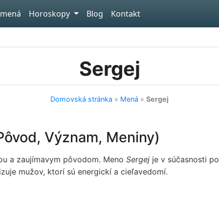
 mená
Horoskopy
Blog
Kontakt
Sergej
Domovská stránka
»
Mená
»
Sergej
(Pôvod, Význam, Meniny)
riou a zaujímavym pôvodom. Meno
Sergej
je v súčasnosti p
uje mužov, ktorí sú energickí a cieľavedomí.