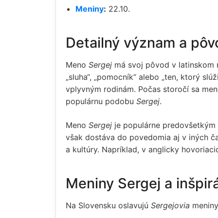
Meniny
:
22.10.
Detailný význam a pô
Meno
Sergej
má svoj pôvod v latinskom 
„sluha“, „pomocník“ alebo „ten, ktorý sl
vplyvným rodinám. Počas storočí sa meno
populárnu podobu
Sergej
.
Meno
Sergej
je populárne predovšetkým v
však dostáva do povedomia aj v iných ča
a kultúry. Napríklad, v anglicky hovoriac
Meniny Sergej a inšpi
Na Slovensku oslavujú
Sergejovia
meniny 