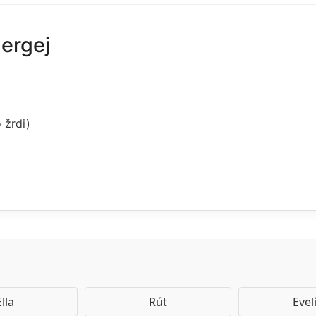
Sergej
 žrdi)
Ella
Rút
Evel