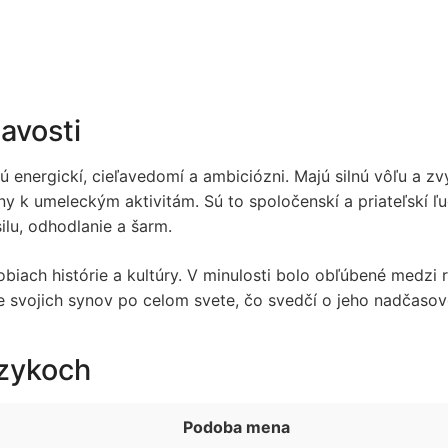
mavosti
ú energickí, cieľavedomí a ambiciózni. Majú silnú vôľu a zv
y k umeleckým aktivitám. Sú to spoločenskí a priateľskí ľudi
ilu, odhodlanie a šarm.
iach histórie a kultúry. V minulosti bolo obľúbené medzi r
e svojich synov po celom svete, čo svedčí o jeho nadčasovo
azykoch
Podoba mena