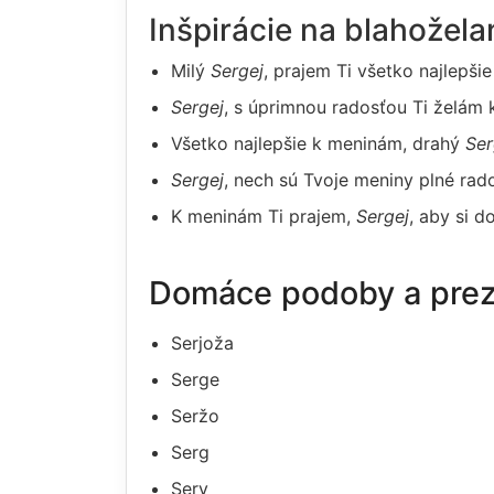
Inšpirácie na blahožel
Milý
Sergej
, prajem Ti všetko najlepš
Sergej
, s úprimnou radosťou Ti želám k
Všetko najlepšie k meninám, drahý
Ser
Sergej
, nech sú Tvoje meniny plné rad
K meninám Ti prajem,
Sergej
, aby si d
Domáce podoby a pre
Serjoža
Serge
Seržo
Serg
Sery