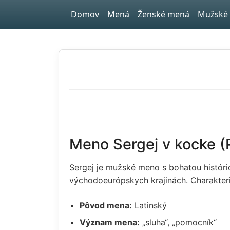
Skip to main content
Domov
Mená
Ženské mená
Mužské
Meno Sergej v kocke 
Sergej je mužské meno s bohatou histó
východoeurópskych krajinách. Charakteriz
Pôvod mena:
Latinský
Význam mena:
„sluha“, „pomocník“