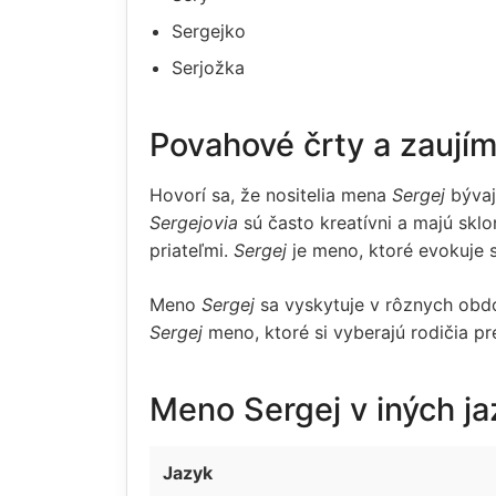
Sergejko
Serjožka
Povahové črty a zaují
Hovorí sa, že nositelia mena
Sergej
bývaj
Sergejovia
sú často kreatívni a majú sklon
priateľmi.
Sergej
je meno, ktoré evokuje s
Meno
Sergej
sa vyskytuje v rôznych obdob
Sergej
meno, ktoré si vyberajú rodičia pr
Meno Sergej v iných j
Jazyk